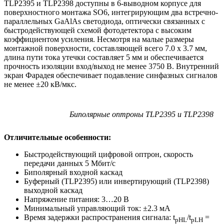
TLP2395 и TLP2398 доступны в 6-выводном корпусе для
поверхностного монтажа SO6, интегрирующим два встречно-
параллельных GaAlAs светодиода, оптически связанных с
быстродействующей схемой фотодетектора с высоким
коэффициентом усиления. Несмотря на малые размеры
монтажной поверхности, составляющей всего 7.0 х 3.7 мм,
длина пути тока утечки составляет 5 мм и обеспечивается
прочность изоляции вход/выход не менее 3750 В. Внутренний
экран Фарадея обеспечивает подавление синфазных сигналов
не менее ±20 кВ/мкс.
Биполярные оптроны TLP2395 и TLP2398
Отличительные особенности:
Быстродействующий цифровой оптрон, скорость
передачи данных 5 Мбит/с
Биполярный входной каскад
Буферный (TLP2395) или инвертирующий (TLP2398)
выходной каскад
Напряжение питания: 3…20 В
Минимальный управляющий ток: ±2.3 мА
Время задержки распространения сигнала: t
/t
=
pHL
pLH