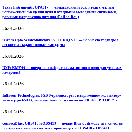
Texas Instruments: OPA317 — операционный усилитель с малым
напряжением смещения нуля и входными/выходными сигналами,
равными напряжению питания (Rail-to-Rail)
26.01.2026
Osram Opto Semiconductors: SOLERIQ S 13 — новые светодиоды с
легкостью задают новые стандарты
26.01.2026
NXP: KMZ60 — прецизионный датчик магнитного поля для угловых
измерений
26.01.2026
Infineon Technologies: IGBT-транзисторы с напряжением коллектор-
эмиттер до 650 В, выполненные по технологии TRENCHSTOP™ 5
26.01.2026
connectBlue: OBS418 и OBS419 — новые Bluetooth модули в качестве
прекрасной замены снятым с производства OBS410 и OBS411