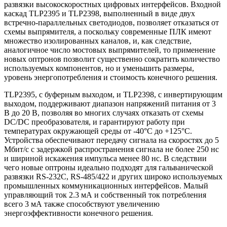
развязки высокоскоростных цифровых интерфейсов. Входной
каскад TLP2395 и TLP2398, выполненный в виде двух
встречно-параллельных светодиодов, позволяет отказаться от
схемы выпрямителя, а поскольку современные ПЛК имеют
множество изолированных каналов, и, как следствие,
аналогичное число мостовых выпрямителей, то применение
новых оптронов позволит существенно сократить количество
используемых компонентов, но и уменьшить размеры,
уровень энергопотребления и стоимость конечного решения.
TLP2395, с буферным выходом, и TLP2398, с инвертирующим
выходом, поддерживают диапазон напряжений питания от 3
В до 20 В, позволяя во многих случаях отказать от схемы
DC/DC преобразователя, и гарантируют работу при
температурах окружающей среды от -40°C до +125°C.
Устройства обеспечивают передачу сигнала на скоростях до 5
Мбит/с с задержкой распространения сигнала не более 250 нс
и шириной искажения импульса менее 80 нс. В следствии
чего новые оптроны идеально подходят для гальванической
развязки RS-232C, RS-485/422 и других широко используемых
промышленных коммуникационных интерфейсов. Малый
управляющий ток 2.3 мА и собственный ток потребления
всего 3 мА также способствуют увеличению
энергоэффективности конечного решения.