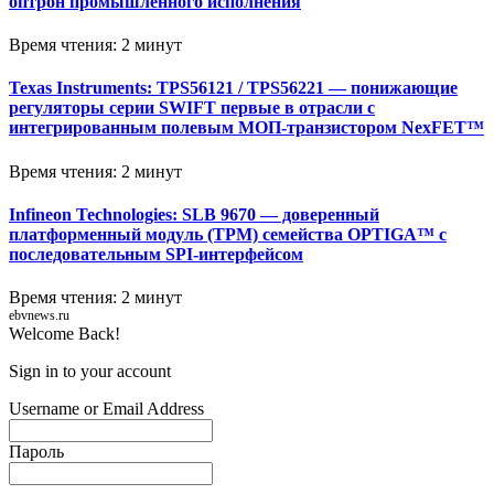
оптрон промышленного исполнения
Время чтения: 2 минут
Texas Instruments: TPS56121 / TPS56221 — понижающие
регуляторы серии SWIFT первые в отрасли с
интегрированным полевым МОП-транзистором NexFET™
Время чтения: 2 минут
Infineon Technologies: SLB 9670 — доверенный
платформенный модуль (TPM) семейства OPTIGA™ с
последовательным SPI-интерфейсом
Время чтения: 2 минут
ebvnews.ru
Welcome Back!
Sign in to your account
Username or Email Address
Пароль