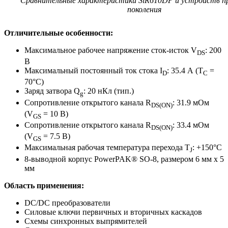
Сравнительные характеристики SiR610DP и устройств п
поколения
Отличительные особенности:
Максимальное рабочее напряжение сток-исток V
: 200
DS
В
Максимальный постоянный ток стока I
: 35.4 А (T
=
D
C
70°C)
Заряд затвора Q
: 20 нКл (тип.)
g
Сопротивление открытого канала R
: 31.9 мОм
DS(ON)
(V
= 10 В)
GS
Сопротивление открытого канала R
: 33.4 мОм
DS(ON)
(V
= 7.5 В)
GS
Максимальная рабочая температура перехода T
: +150°C
J
8-выводной корпус PowerPAK® SO-8, размером 6 мм х 5
мм
Область применения:
DC/DC преобразователи
Силовые ключи первичных и вторичных каскадов
Схемы синхронных выпрямителей