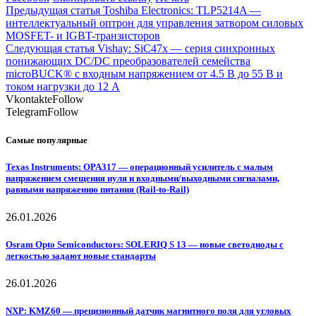
Предыдущая статья
Toshiba Electronics: TLP5214A —
интеллектуальный оптрон для управления затвором силовых
MOSFET- и IGBT-транзисторов
Следующая статья
Vishay: SiC47x — серия синхронных
понижающих DC/DC преобразователей семейства
microBUCK® с входным напряжением от 4.5 В до 55 В и
током нагрузки до 12 А
Vkontakte
Follow
Telegram
Follow
Самые популярные
Texas Instruments: OPA317 — операционный усилитель с малым
напряжением смещения нуля и входными/выходными сигналами,
равными напряжению питания (Rail-to-Rail)
26.01.2026
Osram Opto Semiconductors: SOLERIQ S 13 — новые светодиоды с
легкостью задают новые стандарты
26.01.2026
NXP: KMZ60 — прецизионный датчик магнитного поля для угловых