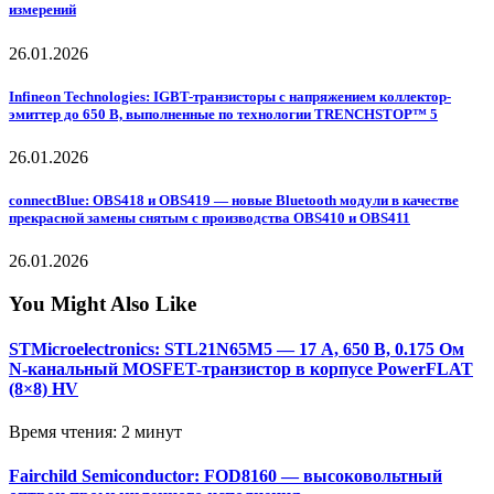
измерений
26.01.2026
Infineon Technologies: IGBT-транзисторы с напряжением коллектор-
эмиттер до 650 В, выполненные по технологии TRENCHSTOP™ 5
26.01.2026
connectBlue: OBS418 и OBS419 — новые Bluetooth модули в качестве
прекрасной замены снятым с производства OBS410 и OBS411
26.01.2026
You Might Also Like
STMicroelectronics: STL21N65M5 — 17 А, 650 В, 0.175 Ом
N-канальный MOSFET-транзистор в корпусе PowerFLAT
(8×8) HV
Время чтения: 2 минут
Fairchild Semiconductor: FOD8160 — высоковольтный