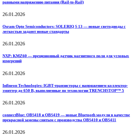
равными напряжению питания (Rail-to-Rail)
26.01.2026
Osram Opto Semiconductors: SOLERIQ S 13 — новые светодиоды с
легкостью задают новые стандарты
26.01.2026
NXP: KMZ60 — прецизионный датчик магнитного поля для угловых
измерений
26.01.2026
Infineon Technologies: IGBT-транзисторы с напряжением коллектор-
эмиттер до 650 В, выполненные по технологии TRENCHSTOP™ 5
26.01.2026
connectBlue: OBS418 и OBS419 — новые Bluetooth модули в качестве
прекрасной замены снятым с производства OBS410 и OBS411
26.01.2026