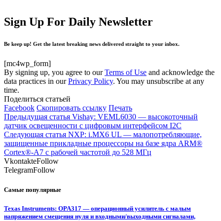
Sign Up For Daily Newsletter
Be keep up! Get the latest breaking news delivered straight to your inbox.
[mc4wp_form]
By signing up, you agree to our
Terms of Use
and acknowledge the
data practices in our
Privacy Policy
. You may unsubscribe at any
time.
Поделиться статьей
Facebook
Скопировать ссылку
Печать
Предыдущая статья
Vishay: VEML6030 — высокоточный
датчик освещенности с цифровым интерфейсом I2C
Следующая статья
NXP: i.MX6 UL — малопотребляющие,
защищенные прикладные процессоры на базе ядра ARM®
Cortex®-A7 с рабочей частотой до 528 МГц
Vkontakte
Follow
Telegram
Follow
Самые популярные
Texas Instruments: OPA317 — операционный усилитель с малым
напряжением смещения нуля и входными/выходными сигналами,