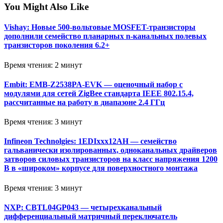
You Might Also Like
Vishay: Новые 500-вольтовые MOSFET-транзисторы
дополнили семейство планарных n-канальных полевых
транзисторов поколения 6.2+
Время чтения: 2 минут
Embit: EMB-Z2538PA-EVK — оценочный набор с
модулями для сетей ZigBee стандарта IEEE 802.15.4,
рассчитанные на работу в диапазоне 2.4 ГГц
Время чтения: 3 минут
Infineon Technolgies: 1EDIxxx12AH — семейство
гальванически изолированных, одноканальных драйверов
затворов силовых транзисторов на класс напряжения 1200
В в «широком» корпусе для поверхностного монтажа
Время чтения: 3 минут
NXP: CBTL04GP043 — четырехканальный
дифференциальный матричный переключатель