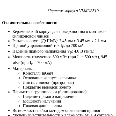
Чертеж корпуса VLMU3510
Отличительные особенности:
Керамический корпус для поверхностного монтажа с
силиконовой линзой
Размер корпуса (ДхШхВ): 3.45 мм х 3.45 мм х 2.1 мм
Прямой управляющий ток I
: до 700 мА
F
Падение прямого напряжения V
: 4.0 В (тип.)
F
Мощность излучения: 690 мВт (при I
= 500 мА), 945
F
мВт (при I
= 700 мА)
F
Материалы:
Кристалл: InGaN
Основание корпуса: керамика
Линза: силикон (прозрачная)
Покрытие выводов: золото
Параметры группировки (биннирование):
Падение прямого напряжения
Мощность излучения
Пиковая длина волны
Возможность пайки методом оплавления припоя
Уровень чувствительности к влажности MSL 4 согласно