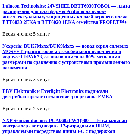
Infineon Technolgies: 24VSHIELDBTT6030TOBO1 — плата
расширения для платформы Arduino на основе
интеллектуальных, защищенных ключей верхнего плеча
BTT6030-2EKA и BTT6020-1EKA семейства PROFET™+
Время чтения: 5 минут
Nexperia: BUK7Mxxx/BUK9Mxxx — новая серия силовых
MOSFET-транзисторов автомобильного исполнения в
корпусе LFPAK33, отличающимся на 80% меньшими
размерами по сравнению с устройствами промышленного
назначения
Время чтения: 3 минут
EBV Elektronik и Everlight Electronics подписали
дистрибьюторское соглашение для региона EMEA
Время чтения: 2 минут
NXP Semiconductors: PCA9685PW/Q900 — 16-канальный
контроллер светодиодов с 12-разрядными ШИМ,
управляемый посредством шины I²C с поддержкой