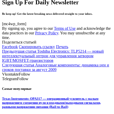
Sign Up For Daily Newsletter
Be keep up! Get the latest breaking news delivered straight to your inbox.
[mc4wp_form]
By signing up, you agree to our
Terms of Use
and acknowledge the
data practices in our
Privacy Policy
. You may unsubscribe at any
time.
Поделиться статьей
Facebook
Скопировать ссылку
Печать
Предыдущая статья
Toshiba Electronics: TLP5214 — новый
интеллектуальный оптрон для управления затвором
IGBT/MOSFET-транзисторов
Следующая статья
Аналоговые компоненты: динамика цен и
сроков поставки за август 2009
Vkontakte
Follow
Telegram
Follow
Самые популярные
Texas Instruments: OPA317 — операционный усилитель с малым
напряжением смещения нуля и входными/выходными сигналами,
равными напряжению питания (Rail-to-Rail)