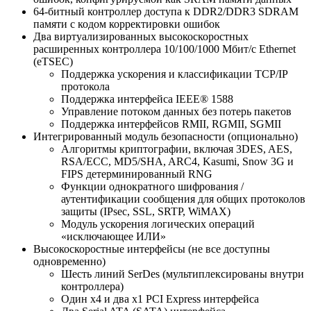
64-битный контроллер доступа к DDR2/DDR3 SDRAM
памяти с кодом корректировки ошибок
Два виртуализированных высокоскоростных
расширенных контроллера 10/100/1000 Мбит/с Ethernet
(eTSEC)
Поддержка ускорения и классификации TCP/IP
протокола
Поддержка интерфейса IEEE® 1588
Управление потоком данных без потерь пакетов
Поддержка интерфейсов RMII, RGMII, SGMII
Интегрированный модуль безопасности (опционально)
Алгоритмы криптографии, включая 3DES, AES,
RSA/ECC, MD5/SHA, ARC4, Kasumi, Snow 3G и
FIPS детерминированный RNG
Функции однократного шифрования /
аутентификации сообщения для общих протоколов
защиты (IPsec, SSL, SRTP, WiMAX)
Модуль ускорения логических операций
«исключающее ИЛИ»
Высокоскоростные интерфейсы (не все доступны
одновременно)
Шесть линий SerDes (мультиплексированы внутри
контроллера)
Один x4 и два x1 PCI Express интерфейса