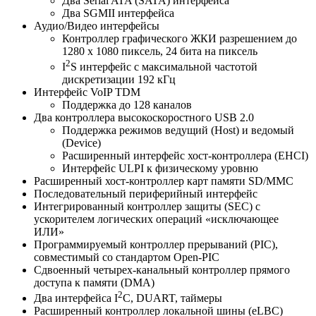
Два Serial ATA (SATA) интерфейса
Два SGMII интерфейса
Аудио/Видео интерфейсы
Контроллер графического ЖКИ разрешением до
1280 х 1080 пиксель, 24 бита на пиксель
2
I
S интерфейс с максимальной частотой
дискретизации 192 кГц
Интерфейс VoIP TDM
Поддержка до 128 каналов
Два контроллера высокоскоростного USB 2.0
Поддержка режимов ведущий (Host) и ведомый
(Device)
Расширенный интерфейс хост-контроллера (EHCI)
Интерфейс ULPI к физическому уровню
Расширенный хост-контроллер карт памяти SD/MMC
Последовательный периферийный интерфейс
Интегрированный контроллер защиты (SEC) с
ускорителем логических операций «исключающее
ИЛИ»
Программируемый контроллер прерываний (PIC),
совместимый со стандартом Open-PIC
Сдвоенный четырех-канальный контроллер прямого
доступа к памяти (DMA)
2
Два интерфейса I
C, DUART, таймеры
Расширенный контроллер локальной шины (eLBC)