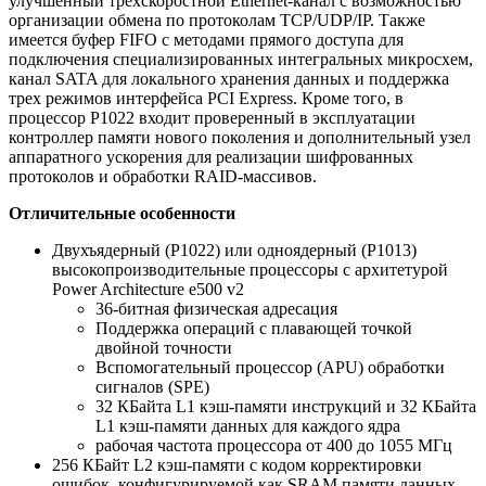
улучшенный трехскоростной Ethernet-канал с возможностью
организации обмена по протоколам TCP/UDP/IP. Также
имеется буфер FIFO с методами прямого доступа для
подключения специализированных интегральных микросхем,
канал SATA для локального хранения данных и поддержка
трех режимов интерфейса PCI Express. Кроме того, в
процессор P1022 входит проверенный в эксплуатации
контроллер памяти нового поколения и дополнительный узел
аппаратного ускорения для реализации шифрованных
протоколов и обработки RAID-массивов.
Отличительные особенности
Двухъядерный (P1022) или одноядерный (P1013)
высокопроизводительные процессоры с архитетурой
Power Architecture e500 v2
36-битная физическая адресация
Поддержка операций с плавающей точкой
двойной точности
Вспомогательный процессор (APU) обработки
сигналов (SPE)
32 КБайта L1 кэш-памяти инструкций и 32 КБайта
L1 кэш-памяти данных для каждого ядра
рабочая частота процессора от 400 до 1055 МГц
256 КБайт L2 кэш-памяти с кодом корректировки
ошибок, конфигурируемой как SRAM памяти данных