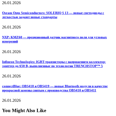
26.01.2026
Osram Opto Semiconductors: SOLERIQ S 13 — новые светодиоды с
легкостью задают новые стандарты
26.01.2026
NXP: KMZ60 — прецизионный датчик магнитного поля для угловых
измерений
26.01.2026
Infineon Technologies: IGBT-транзисторы с напряжением коллектор-
эмиттер до 650 В, выполненные по технологии TRENCHSTOP™ 5
26.01.2026
connectBlue: OBS418 и OBS419 — новые Bluetooth модули в качестве
прекрасной замены снятым с производства OBS410 и OBS411
26.01.2026
You Might Also Like