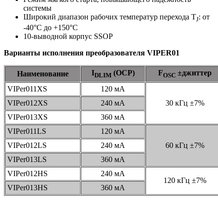
системы
Широкий диапазон рабочих температур перехода T
: от
J
-40°C до +150°C
10-выводной корпус SSOP
Варианты исполнения преобразователя VIPER01
I
(OCP)
F
±джиттер
Наименование
DLIM
OSC
VIPer011XS
120 мА
VIPer012XS
240 мА
30 кГц ±7%
VIPer013XS
360 мА
VIPer011LS
120 мА
VIPer012LS
240 мА
60 кГц ±7%
VIPer013LS
360 мА
VIPer012HS
240 мА
120 кГц ±7%
VIPer013HS
360 мА