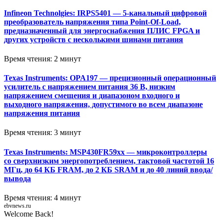
Infineon Technolgies: IRPS5401 — 5-канальный цифровой
преобразователь напряжения типа Point-Of-Load,
предназначенный для энергоснабжения ПЛИС FPGA и
других устройств с несколькими шинами питания
Время чтения: 2 минут
Texas Instruments: OPA197 — прецизионный операционный
усилитель с напряжением питания 36 В, низким
напряжением смещения и диапазоном входного и
выходного напряжения, допустимого во всем диапазоне
напряжения питания
Время чтения: 3 минут
Texas Instruments: MSP430FR59xx — микроконтроллеры
со сверхнизким энергопотреблением, тактовой частотой 16
МГц, до 64 КБ FRAM, до 2 КБ SRAM и до 40 линий ввода/
вывода
Время чтения: 4 минут
ebvnews.ru
Welcome Back!