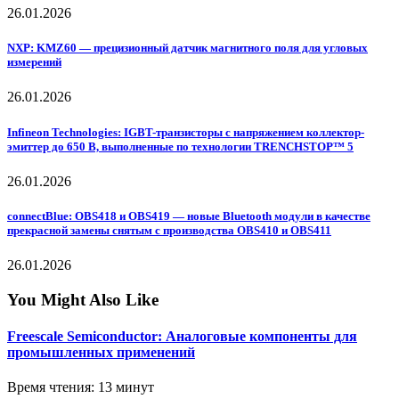
26.01.2026
NXP: KMZ60 — прецизионный датчик магнитного поля для угловых
измерений
26.01.2026
Infineon Technologies: IGBT-транзисторы с напряжением коллектор-
эмиттер до 650 В, выполненные по технологии TRENCHSTOP™ 5
26.01.2026
connectBlue: OBS418 и OBS419 — новые Bluetooth модули в качестве
прекрасной замены снятым с производства OBS410 и OBS411
26.01.2026
You Might Also Like
Freescale Semiconductor: Аналоговые компоненты для
промышленных применений
Время чтения: 13 минут