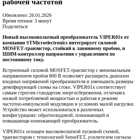
рабочей частотой
Обновлено: 26.01.2026
Время чтения: 3 минут
Поделиться
Новый высоковольтный преобразователь VIPER01x от
компании STMicroelectronics интегрирует силовой
MOSFET-транзистор, стойкий к лавинному пробою, и
ШИМ-контроллер напряжения с управлением по
постоянному току.
Встроенный силовой MOSFET-транзистор с минимальным
напряжением пробоя 800 В позволяет расширить диапазон
входных напряжений преобразователя и уменьшить размеры
демпфирующей схемы на стоке. VIPER01x соответствует
самым строгим стандартам энергосбережения, отличаясь
низкой потребляемой мощностью и работая в режиме
частотно-импульсной модуляции в условиях малой нагрузки.
Устройство может использоваться в различных
конфигурациях: обратноходовой, понижающий и
повышающе-понижающий преобразователь.
VIPER01x оснащен высоковольтной пусковой схемой,
транзистором с технологией SenseFET, усилителем сигнала