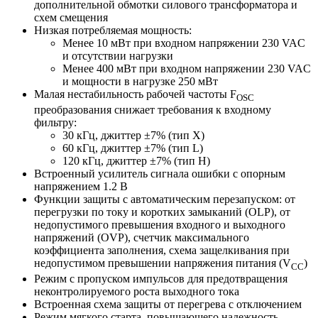
дополнительной обмотки силового трансформатора и
схем смещения
Низкая потребляемая мощность:
Менее 10 мВт при входном напряжении 230 VAC
и отсутствии нагрузки
Менее 400 мВт при входном напряжении 230 VAC
и мощности в нагрузке 250 мВт
Малая нестабильность рабочей частоты F
OSC
преобразования снижает требования к входному
фильтру:
30 кГц, джиттер ±7% (тип X)
60 кГц, джиттер ±7% (тип L)
120 кГц, джиттер ±7% (тип H)
Встроенный усилитель сигнала ошибки с опорным
напряжением 1.2 В
Функции защиты с автоматическим перезапуском: от
перегрузки по току и коротких замыканий (OLP), от
недопустимого превышения входного и выходного
напряжений (OVP), счетчик максимального
коэффициента заполнения, схема защелкивания при
недопустимом превышении напряжения питания (V
)
CC
Режим с пропуском импульсов для предотвращения
неконтролируемого роста выходного тока
Встроенная схема защиты от перегрева с отключением
Режим мягкого старта, повышающего надежность