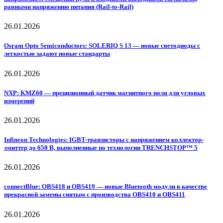
равными напряжению питания (Rail-to-Rail)
26.01.2026
Osram Opto Semiconductors: SOLERIQ S 13 — новые светодиоды с
легкостью задают новые стандарты
26.01.2026
NXP: KMZ60 — прецизионный датчик магнитного поля для угловых
измерений
26.01.2026
Infineon Technologies: IGBT-транзисторы с напряжением коллектор-
эмиттер до 650 В, выполненные по технологии TRENCHSTOP™ 5
26.01.2026
connectBlue: OBS418 и OBS419 — новые Bluetooth модули в качестве
прекрасной замены снятым с производства OBS410 и OBS411
26.01.2026