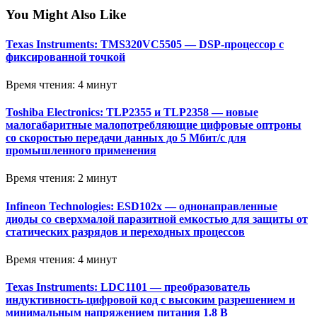
You Might Also Like
Texas Instruments: TMS320VC5505 — DSP-процессор с
фиксированной точкой
Время чтения: 4 минут
Toshiba Electronics: TLP2355 и TLP2358 — новые
малогабаритные малопотребляющие цифровые оптроны
со скоростью передачи данных до 5 Мбит/с для
промышленного применения
Время чтения: 2 минут
Infineon Technologies: ESD102x — однонаправленные
диоды со сверхмалой паразитной емкостью для защиты от
статических разрядов и переходных процессов
Время чтения: 4 минут
Texas Instruments: LDC1101 — преобразователь
индуктивность-цифровой код с высоким разрешением и
минимальным напряжением питания 1.8 В