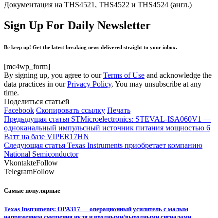
Документация на THS4521, THS4522 и THS4524 (англ.)
Sign Up For Daily Newsletter
Be keep up! Get the latest breaking news delivered straight to your inbox.
[mc4wp_form]
By signing up, you agree to our
Terms of Use
and acknowledge the
data practices in our
Privacy Policy
. You may unsubscribe at any
time.
Поделиться статьей
Facebook
Скопировать ссылку
Печать
Предыдущая статья
STMicroelectronics: STEVAL-ISA060V1 —
одноканальный импульсный источник питания мощностью 6
Ватт на базе VIPER17HN
Следующая статья
Texas Instruments приобретает компанию
National Semiconductor
Vkontakte
Follow
Telegram
Follow
Самые популярные
Texas Instruments: OPA317 — операционный усилитель с малым
напряжением смещения нуля и входными/выходными сигналами,