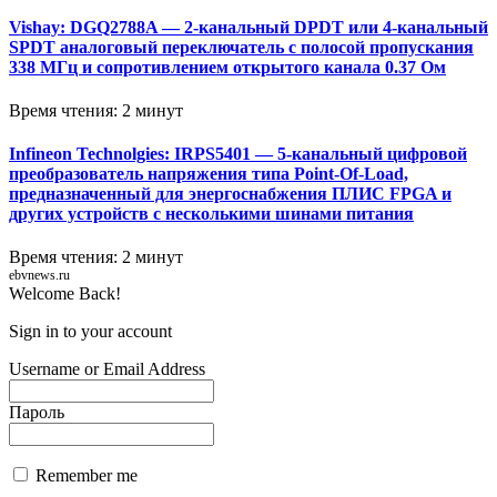
Vishay: DGQ2788A — 2-канальный DPDT или 4-канальный
SPDT аналоговый переключатель с полосой пропускания
338 МГц и сопротивлением открытого канала 0.37 Ом
Время чтения: 2 минут
Infineon Technolgies: IRPS5401 — 5-канальный цифровой
преобразователь напряжения типа Point-Of-Load,
предназначенный для энергоснабжения ПЛИС FPGA и
других устройств с несколькими шинами питания
Время чтения: 2 минут
ebvnews.ru
Welcome Back!
Sign in to your account
Username or Email Address
Пароль
Remember me