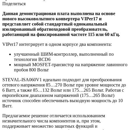
Поделиться
Данная демонстрационая плата выполнена на основе
нового высоковольтного конвертера VIPer17 и
представляет собой стандартный одноканальный
изолированный обратноходовой преобразователь,
работающий на фиксированной частоте 115 или 60 кГц.
VIPer17 интегрирует в одном корпусе два компонента:
улучшенный ШИМ-контроллер, выполненный по
технологии BCD6
мощный MOSFET-транзистор на напряжение лавинного
пробоя 800 Вольт
STEVAL-ISA060V1 идеально подходит для преобразования
сетевого напряжения 85…270 Вольт при уровне мощности до
6 Ватт, а также 85…132 Вольт или 175…265 Вольт. Работая с
европейским диапазоном напряжений (175…265 Вольт)
источник способен обеспечивать выходную мощность до 10
Ватт.
Предлагаемое решение отличается использованием
незначительного числа компонентов и, при этом,
поддерживает множество защитных функций и