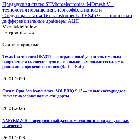
Предыдущая статья
STMicroelectronics: MDmesh V –
технология повышения энергоэффективности
Следующая статья
Texas Instruments: THS452x — полностью
дифференциальные драйверы АЦП
Vkontakte
Follow
Telegram
Follow
Самые популярные
Texas Instruments: OPA317 — операционный усилитель с малым
напряжением смещения нуля и входными/выходными сигналами,
равными напряжению питания (Rail-to-Rail)
26.01.2026
Osram Opto Semiconductors: SOLERIQ S 13 — новые светодиоды с
легкостью задают новые стандарты
26.01.2026
NXP: KMZ60 — прецизионный датчик магнитного поля для угловых
измерений
26.01.2026