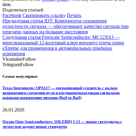
time.
Поделиться статьей
Facebook
Скопировать ссылку
Печать
Предыдущая статья
IDT: Компоненты сохранения
целостности сигнала — обеспечивают качество сигнала при
передачи данных на большие расстояния
Следующая статья
Freescale Semiconductor: MC12XS3 —
многоканальный 12-волтовый ключ верхнего плеча серии
eXtreme для применения в автомобильных приборах
освещения
Vkontakte
Follow
Telegram
Follow
Самые популярные
Texas Instruments: OPA317 — операционный усилитель с малым
напряжением смещения нуля и входными/выходными сигналами,
равными напряжению питания (Rail-to-Rail)
26.01.2026
Osram Opto Semiconductors: SOLERIQ S 13 — новые светодиоды с
легкостью задают новые стандарты