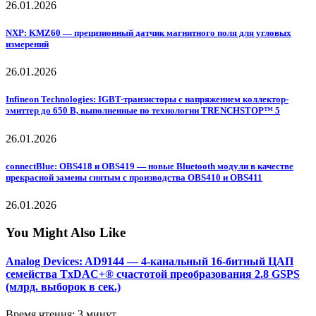
26.01.2026
NXP: KMZ60 — прецизионный датчик магнитного поля для угловых
измерений
26.01.2026
Infineon Technologies: IGBT-транзисторы с напряжением коллектор-
эмиттер до 650 В, выполненные по технологии TRENCHSTOP™ 5
26.01.2026
connectBlue: OBS418 и OBS419 — новые Bluetooth модули в качестве
прекрасной замены снятым с производства OBS410 и OBS411
26.01.2026
You Might Also Like
Analog Devices: AD9144 — 4-канальный 16-битный ЦАП
семейства TxDAC+® счастотой преобразования 2.8 GSPS
(млрд. выборок в сек.)
Время чтения: 3 минут