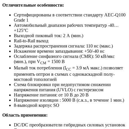
Отличительные особенности:
Сертифицированы в соответствии стандарту AEC-Q100
Grade 1
Автомобильный диапазон рабочих температур -40…
+125°C
Выходной пиковый ток: 2 А (мин.)
Rail-to-Rail выход
Задержка распространения сигнала: 110 нс (макс.)
Искажение времени запаздывания: +50/-40 нс
Ослабление синфазного сигнала (CMR): 50 кВ/мкс
(мин.), при V
= 1500 В
CM
Малый ток потребления (I
= 3.9 мА макс.) позволяет
CC
применять оптрон в схемах с однокаскадной полу-
мостовой топологией
Схема блокировки при недопустимом снижении
напряжения питания (UVLO) с гистерезисом
Напряжение питания: от 10 В до 20 В
Напряжение изоляции : 5000 В (с.к.з., в течение 1 мин.)
8-выводной корпус SO
Область применения:
DC/DC преобразователи гибридных силовых установок