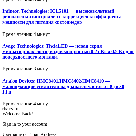
Infineon Technologies: ICL5101 — высоковольтный
резонансный контроллер с коррекцией коэффициента
мощности для питания светодиодов
Время чтения: 4 минут
Avago Technologies: TheiaLED — новая серия
миниатюрных светодиодов мощностью 0.25 Вт и 0.5 Вт для
поверхностного монтажа
Время чтения: 3 минут
Analog Devices: HMC8401/HMC8402/HMC8410 —
малошумящие усилители на диапазон частот от 0 до 30
ГГц
Время чтения: 4 минут
ebvnews.ru
Welcome Back!
Sign in to your account
Username or Email Address